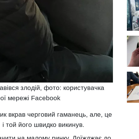
завівся злодій, фото: користувачка
ої мережі Facebook
к вкрав черговий гаманець, але, це
 і той його швидко викинув.
ачити на малому ринку. Доїжджає до