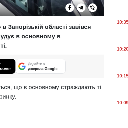
10:3
 в Запорізькій області завівся
рудує в основному в
ті.
10:2
у
Додайте в
cover
джерела Google
10:1
ься, що в основному страждають ті,
ринку.
10:0