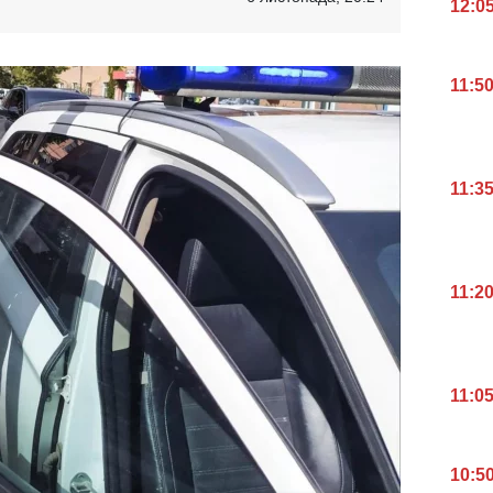
12:0
11:5
11:3
11:2
11:0
10:5