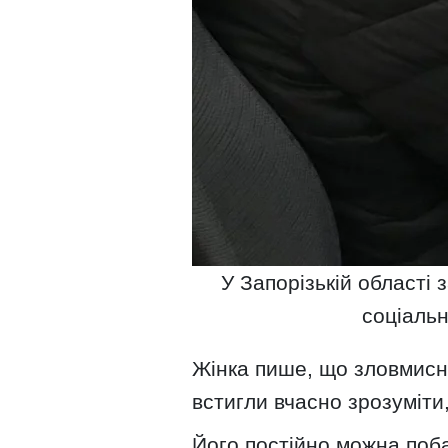
У Запорізькій області 
соціальн
Жінка пише, що зловмисни
встигли вчасно зрозуміти,
Його постійно можна поб