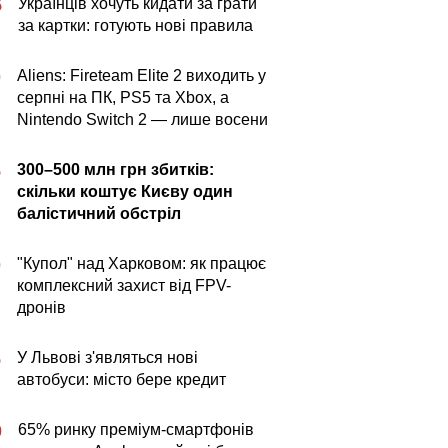
Українців хочуть кидати за грати
5
за картки: готують нові правила
Aliens: Fireteam Elite 2 виходить у
0
серпні на ПК, PS5 та Xbox, а
Nintendo Switch 2 — лише восени
300–500 млн грн збитків:
5
скільки коштує Києву один
балістичний обстріл
"Купол" над Харковом: як працює
0
комплексний захист від FPV-
дронів
У Львові з'являться нові
5
автобуси: місто бере кредит
65% ринку преміум-смартфонів
0