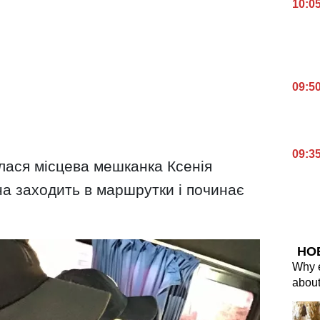
10:0
09:5
09:3
лася місцева мешканка Ксенія
а заходить в маршрутки і починає
НО
Why e
about