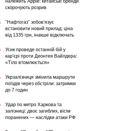
належить Apple: китайські бренди
скорочують розрив
"Нафтогаз" зобов'язує
5
встановити новий прилад: ціна
від 1335 грн, інакше відключать
Усик проведе останній бій у
0
кар'єрі проти Деонтея Вайлдера:
«Тіло втомлюється»
Укрзалізниця змінила маршрути
5
поїздів через обстріли: затримки
до 7 годин
Удар по метро Харкова та
9
залізниці: двоє загиблих, вісім
поранених — наслідки атаки РФ