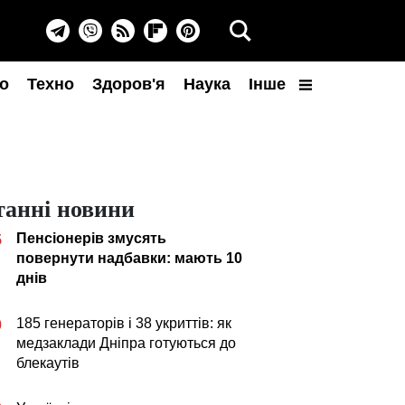
о
Техно
Здоров'я
Наука
Інше
танні новини
Пенсіонерів змусять
5
повернути надбавки: мають 10
днів
185 генераторів і 38 укриттів: як
0
медзаклади Дніпра готуються до
блекаутів