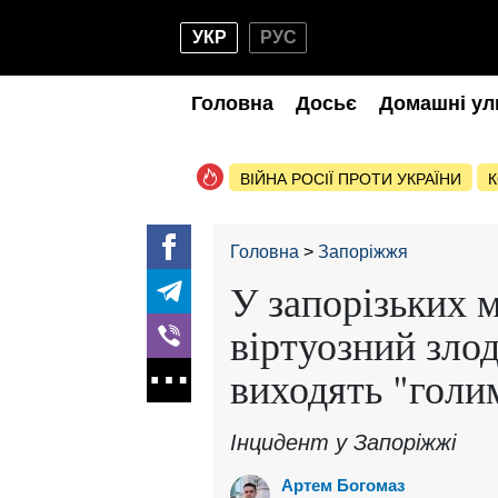
УКР
РУС
Головна
Досьє
Домашні ул
ВІЙНА РОСІЇ ПРОТИ УКРАЇНИ
К
Головна
Запоріжжя
У запорізьких 
віртуозний зло
виходять "голи
Інцидент у Запоріжжі
Артем Богомаз