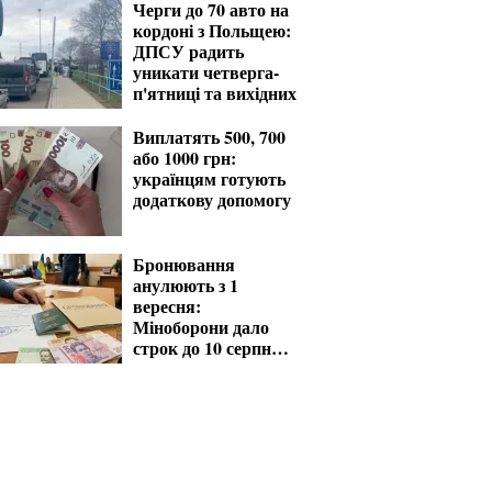
Черги до 70 авто на
кордоні з Польщею:
ДПСУ радить
уникати четверга-
п'ятниці та вихідних
Виплатять 500, 700
або 1000 грн:
українцям готують
додаткову допомогу
Бронювання
анулюють з 1
вересня:
Міноборони дало
строк до 10 серпня
для критичних
підприємств