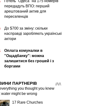
Готель "Одеса" на 175 номерів
5
передадуть ВПО: перший
арештований актив для
переселенців
До $700 за зміну: скільки
0
насправді заробляють українські
актори
Оплата комуналки в
5
"Ощадбанку": можна
залишитися без грошей і з
боргами
ВИНИ ПАРТНЕРІВ
verything you thought you knew
 water might be wrong
17 Rare Churches