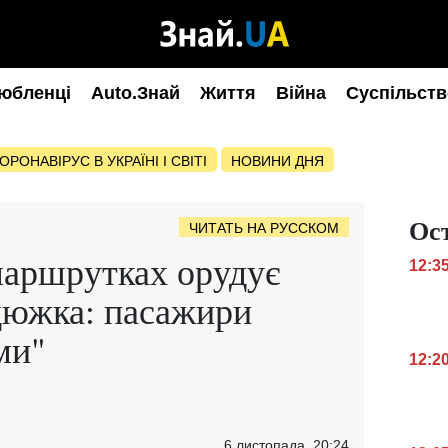
юбленці
Auto.Знай
Життя
Війна
Суспільств
ОРОНАВІРУС В УКРАЇНІ І СВІТІ
НОВИНИ ДНЯ
Ос
ЧИТАТЬ НА РУССКОМ
маршрутках орудує
12:3
дюжка: пасажири
ми"
12:2
6 листопада, 20:24