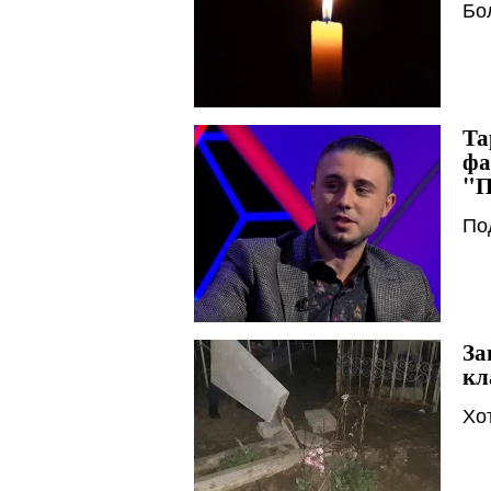
Бо
Та
фа
"П
По
За
кл
Хо