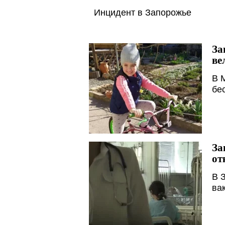
Инцидент в Запорожье
За
ве
В 
бе
За
от
В 
ва