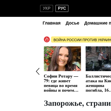
УКР
РУС
Главная
Досье
Домашние 
ВОЙНА РОССИИ ПРОТИВ УКРАИ
Сокольники
Софии Ротару —
Баллистиче
утвердили 146 га
79: где живет
атака на Ки
под многоэтажки
певица во время
женщина
возле аэропорта:
войны и почему
погибла, 16
Минобороны
оккупанты
человек ра
пошло в суд
покушаются на ее
Запорожье, страни
отель в Ялте