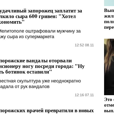
удачливый запорожец заплатит за
Вып
лкило сыра 600 гривен: "Хотел
жил
кономить"
пол
пере
Мелитополе оштрафовали мужчину за
ажу сыра из супермаркета
12:52 08.11
порожские вандалы оторвали
нсионеру ногу посреди города: "Ну
ть ботинок оставили"
вестная скульптура уже неоднократно
радала от рук вандалов
12:16 07.11
Это 
отме
порожских врачей превратили в новых
вып