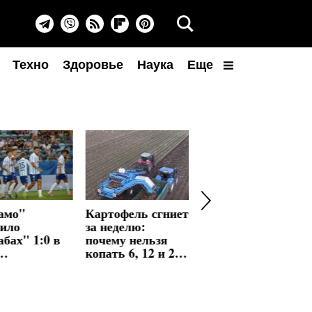
Техно
Здоровье
Наука
Еще
амо"
Картофель сгниет
500 мужчин
дило
за неделю:
выехали за
бах" 1:0 в
почему нельзя
границу за день:
копать 6, 12 и 28
в Мукачево
еренций:
августа
обыскали ТЦК и
маренко
ВВК из-за
 на 10-й
фиктивного
те
списания