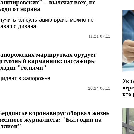
ашпировских" – вылечат всех, не
ходя от экрана
лучить консультацию врача можно не
тавая с дивана
11:21 07.11
запорожских маршрутках орудует
ртуозный карманник: пассажиры
ходят "голыми"
цидент в Запорожье
Укра
пере
20:24 06.11
кто 
Бердянске коронавирус оборвал жизнь
вестного журналиста: "Был один на
ллион"