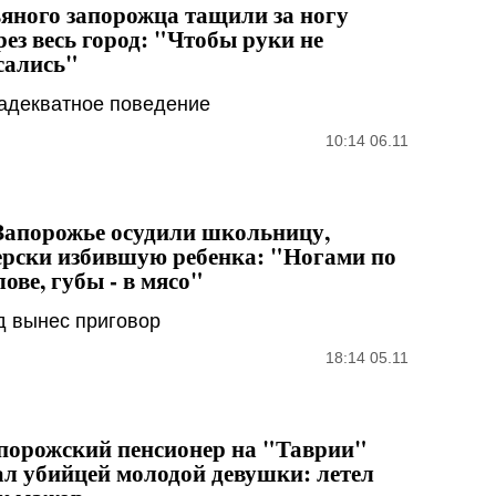
яного запорожца тащили за ногу
рез весь город: "Чтобы руки не
сались"
адекватное поведение
10:14 06.11
Запорожье осудили школьницу,
ерски избившую ребенка: "Ногами по
лове, губы - в мясо"
д вынес приговор
18:14 05.11
порожский пенсионер на "Таврии"
ал убийцей молодой девушки: летел