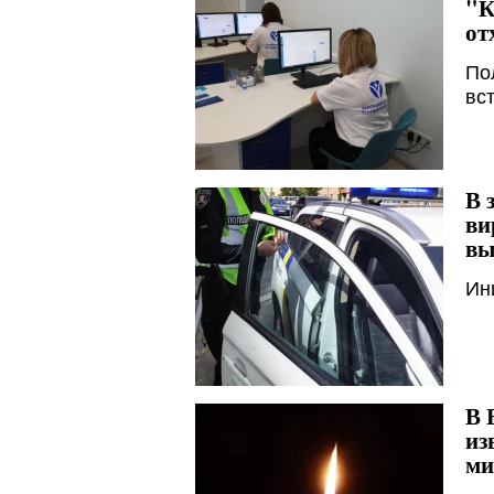
"К
от
По
вс
В 
ви
вы
Ин
В 
из
ми