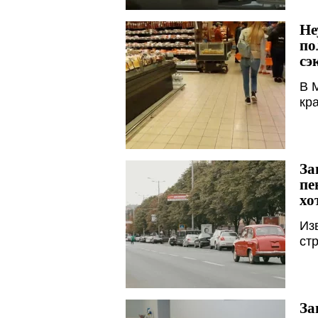
Не
по
сэ
В 
кр
За
пе
хо
Из
ст
За