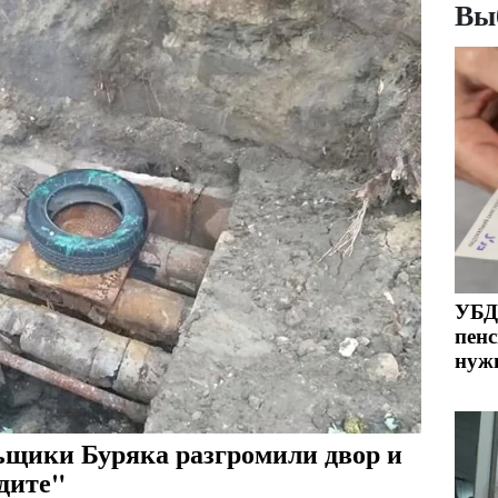
Вы
УБД 
пенс
нужн
ьщики Буряка разгромили двор и
дите"