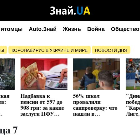
питомцы
Auto.Знай
Жизнь
Война
Общество
НЫ
КОРОНАВИРУС В УКРАИНЕ И МИРЕ
НОВОСТИ ДНЯ
ская
Надбавка к
56% школ
"Дин
ев:
пенсии от 597 до
провалили
побе
908 грн: за какие
санпроверку: что
"Кара
заслуги ПФУ
нашли в
Лиге
нены
доплатит
укрытиях и
конф
украинцам
пищеблоках
Поно
ца 7
забил
мину