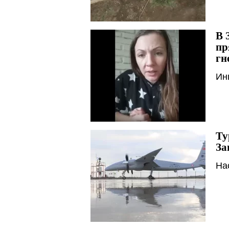
В 
пр
гн
Ин
Ту
За
На