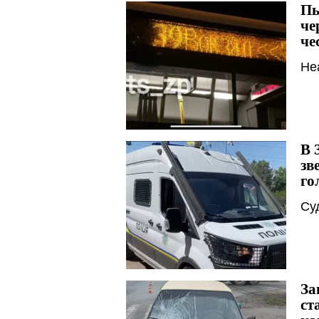
Пь
че
че
Не
В 
зв
го
Су
За
ст