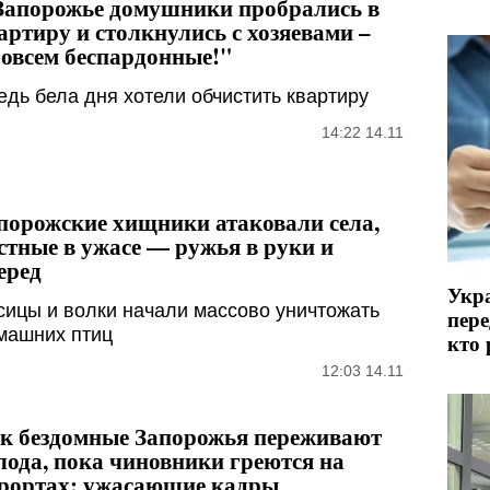
Запорожье домушники пробрались в
артиру и столкнулись с хозяевами –
овсем беспардонные!"
едь бела дня хотели обчистить квартиру
14:22 14.11
порожские хищники атаковали села,
стные в ужасе — ружья в руки и
еред
Укра
сицы и волки начали массово уничтожать
пере
машних птиц
кто 
12:03 14.11
к бездомные Запорожья переживают
лода, пока чиновники греются на
рортах: ужасающие кадры