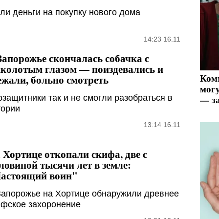
и деньги на покупку нового дома
14:23 16.11
Запорожье скончалась собачка с
колотым глазом — поиздевались и
Ком
ежали, больно смотреть
могу
озащитники так и не смогли разобраться в
— за
тории
13:14 16.11
 Хортице откопали скифа, две с
ловиной тысячи лет в земле:
астоящий воин"
Запорожье на Хортице обнаружили древнее
ифское захоронение