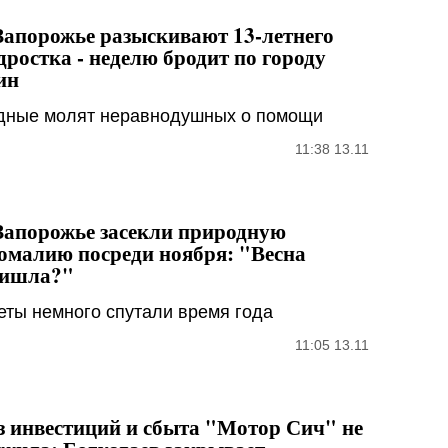
Запорожье разыскивают 13-летнего
дростка - неделю бродит по городу
ин
дные молят неравнодушных о помощи
11:38 13.11
Запорожье засекли природную
омалию посреди ноября: "Весна
ишла?"
еты немного спутали время года
11:05 13.11
з инвестиций и сбыта "Мотор Сич" не