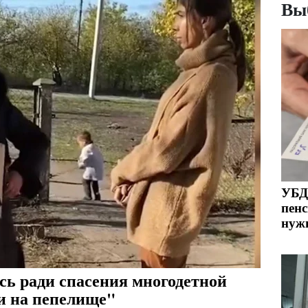
Вы
УБД 
пенс
нужн
ь ради спасения многодетной
и на пепелище"