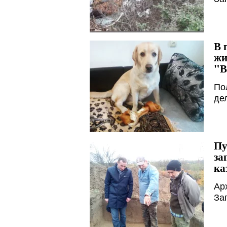
В 
жи
"В
По
де
Пу
за
ка
Ар
За