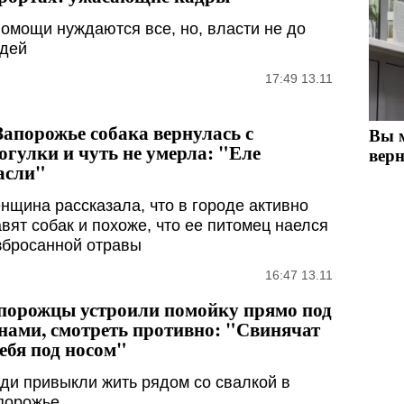
помощи нуждаются все, но, власти не до
дей
17:49 13.11
Запорожье собака вернулась с
Вы м
огулки и чуть не умерла: "Еле
верн
асли"
нщина рассказала, что в городе активно
авят собак и похоже, что ее питомец наелся
збросанной отравы
16:47 13.11
порожцы устроили помойку прямо под
нами, смотреть противно: "Свинячат
себя под носом"
ди привыкли жить рядом со свалкой в
порожье