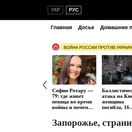
УКР
РУС
Главная
Досье
Домашние 
ВОЙНА РОССИИ ПРОТИВ УКРАИ
Сокольники
Софии Ротару —
Баллистиче
утвердили 146 га
79: где живет
атака на Ки
под многоэтажки
певица во время
женщина
возле аэропорта:
войны и почему
погибла, 16
Минобороны
оккупанты
человек ра
пошло в суд
покушаются на ее
Запорожье, страни
отель в Ялте