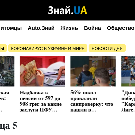
питомцы
Auto.Знай
Жизнь
Война
Общество
НЫ
КОРОНАВИРУС В УКРАИНЕ И МИРЕ
НОВОСТИ ДНЯ
ская
Надбавка к
56% школ
"Дин
ев:
пенсии от 597 до
провалили
побе
908 грн: за какие
санпроверку: что
"Кара
заслуги ПФУ
нашли в
Лиге
нены
доплатит
укрытиях и
конф
украинцам
пищеблоках
Поно
ца 5
забил
мину