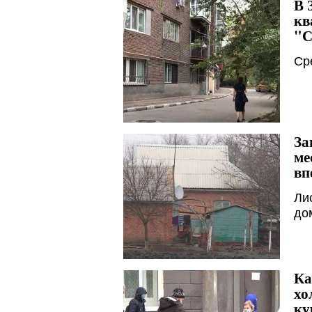
В 
кв
"С
Ср
За
ме
вп
Ли
до
Ка
хо
ку