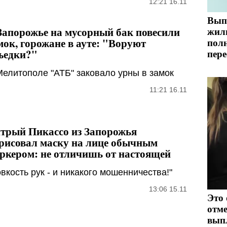
12:21 16.11
Вып
Запорожье на мусорный бак повесили
жил
мок, горожане в ауте: "Воруют
пол
ъедки?"
пере
Мелитополе "АТБ" заковало урны в замок
11:21 16.11
трый Пикассо из Запорожья
рисовал маску на лице обычным
ркером: не отличишь от настоящей
овкость рук - и никакого мошенничества!"
13:06 15.11
Это 
отме
вып