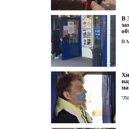
В 
за
об
В 
Хи
на
ма
"Л