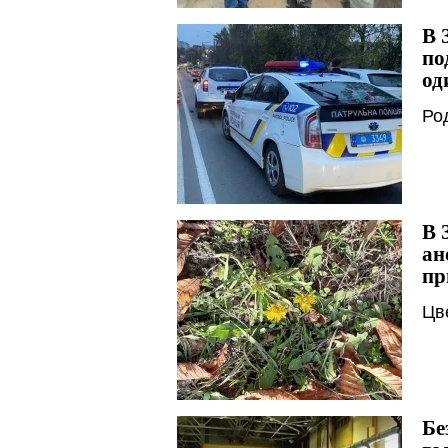
В 
по
од
Ро
В 
ан
пр
Цв
Бе