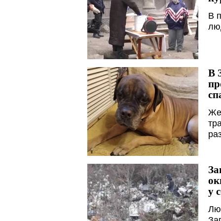
В 
лю
В 
пр
сп
Же
тр
ра
За
ок
у 
Лю
За