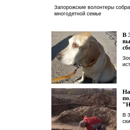
Запорожские волонтеры собрал
многодетной семье
В 
вы
сб
Зо
ис
На
по
"Н
В 
ск