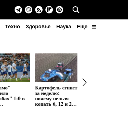
Техно
Здоровье
Наука
Еще
амо"
Картофель сгниет
500 мужчин
дило
за неделю:
выехали за
бах" 1:0 в
почему нельзя
границу за день:
копать 6, 12 и 28
в Мукачево
еренций:
августа
обыскали ТЦК и
маренко
ВВК из-за
 на 10-й
фиктивного
те
списания